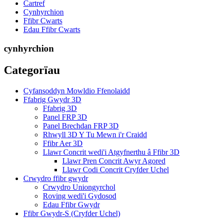
Cartref
Cynhyrchion
Ffibr Cwarts
Edau Ffibr Cwarts
cynhyrchion
Categorïau
Cyfansoddyn Mowldio Ffenolaidd
Ffabrig Gwydr 3D
Ffabrig 3D
Panel FRP 3D
Panel Brechdan FRP 3D
Rhwyll 3D Y Tu Mewn i'r Craidd
Ffibr Aer 3D
Llawr Concrit wedi'i Atgyfnerthu â Ffibr 3D
Llawr Pren Concrit Awyr Agored
Llawr Codi Concrit Cryfder Uchel
Crwydro ffibr gwydr
Crwydro Uniongyrchol
Roving wedi'i Gydosod
Edau Ffibr Gwydr
Ffibr Gwydr-S (Cryfder Uchel)