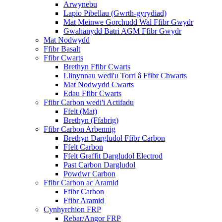
Arwynebu
Lapio Pibellau (Gwrth-gyrydiad)
Mat Meinwe Gorchudd Wal Ffibr Gwydr
Gwahanydd Batri AGM Ffibr Gwydr
Mat Nodwydd
Ffibr Basalt
Ffibr Cwarts
Brethyn Ffibr Cwarts
Llinynnau wedi'u Torri â Ffibr Chwarts
Mat Nodwydd Cwarts
Edau Ffibr Cwarts
Ffibr Carbon wedi'i Actifadu
Ffelt (Mat)
Brethyn (Ffabrig)
Ffibr Carbon Arbennig
Brethyn Dargludol Ffibr Carbon
Ffelt Carbon
Ffelt Graffit Dargludol Electrod
Past Carbon Dargludol
Powdwr Carbon
Ffibr Carbon ac Aramid
Ffibr Carbon
Ffibr Aramid
Cynhyrchion FRP
Rebar/Angor FRP