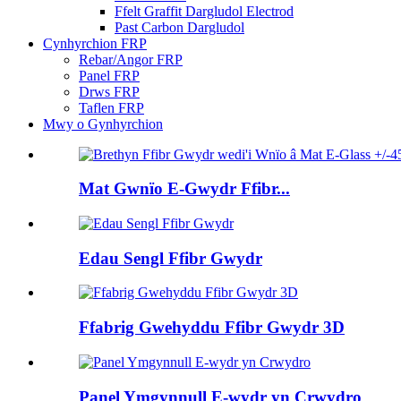
Ffelt Graffit Dargludol Electrod
Past Carbon Dargludol
Cynhyrchion FRP
Rebar/Angor FRP
Panel FRP
Drws FRP
Taflen FRP
Mwy o Gynhyrchion
Mat Gwnïo E-Gwydr Ffibr...
Edau Sengl Ffibr Gwydr
Ffabrig Gwehyddu Ffibr Gwydr 3D
Panel Ymgynnull E-wydr yn Crwydro