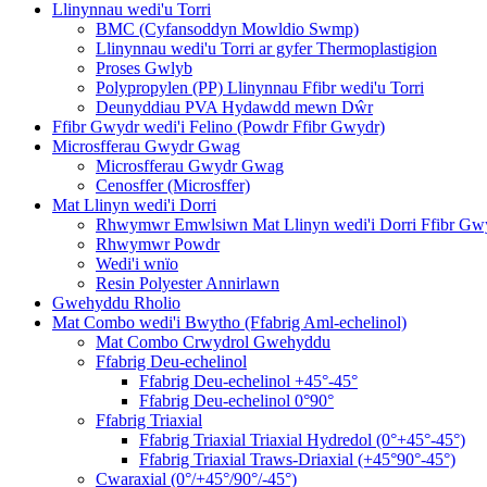
Llinynnau wedi'u Torri
BMC (Cyfansoddyn Mowldio Swmp)
Llinynnau wedi'u Torri ar gyfer Thermoplastigion
Proses Gwlyb
Polypropylen (PP) Llinynnau Ffibr wedi'u Torri
Deunyddiau PVA Hydawdd mewn Dŵr
Ffibr Gwydr wedi'i Felino (Powdr Ffibr Gwydr)
Microsfferau Gwydr Gwag
Microsfferau Gwydr Gwag
Cenosffer (Microsffer)
Mat Llinyn wedi'i Dorri
Rhwymwr Emwlsiwn Mat Llinyn wedi'i Dorri Ffibr Gw
Rhwymwr Powdr
Wedi'i wnïo
Resin Polyester Annirlawn
Gwehyddu Rholio
Mat Combo wedi'i Bwytho (Ffabrig Aml-echelinol)
Mat Combo Crwydrol Gwehyddu
Ffabrig Deu-echelinol
Ffabrig Deu-echelinol +45°-45°
Ffabrig Deu-echelinol 0°90°
Ffabrig Triaxial
Ffabrig Triaxial Triaxial Hydredol (0°+45°-45°)
Ffabrig Triaxial Traws-Driaxial (+45°90°-45°)
Cwaraxial (0°/+45°/90°/-45°)