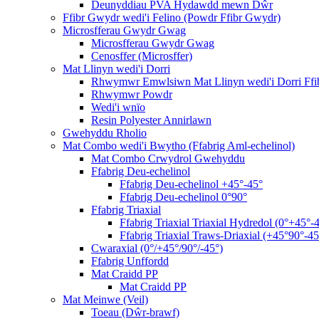
Deunyddiau PVA Hydawdd mewn Dŵr
Ffibr Gwydr wedi'i Felino (Powdr Ffibr Gwydr)
Microsfferau Gwydr Gwag
Microsfferau Gwydr Gwag
Cenosffer (Microsffer)
Mat Llinyn wedi'i Dorri
Rhwymwr Emwlsiwn Mat Llinyn wedi'i Dorri Ff
Rhwymwr Powdr
Wedi'i wnïo
Resin Polyester Annirlawn
Gwehyddu Rholio
Mat Combo wedi'i Bwytho (Ffabrig Aml-echelinol)
Mat Combo Crwydrol Gwehyddu
Ffabrig Deu-echelinol
Ffabrig Deu-echelinol +45°-45°
Ffabrig Deu-echelinol 0°90°
Ffabrig Triaxial
Ffabrig Triaxial Triaxial Hydredol (0°+45°-
Ffabrig Triaxial Traws-Driaxial (+45°90°-45
Cwaraxial (0°/+45°/90°/-45°)
Ffabrig Unffordd
Mat Craidd PP
Mat Craidd PP
Mat Meinwe (Veil)
Toeau (Dŵr-brawf)