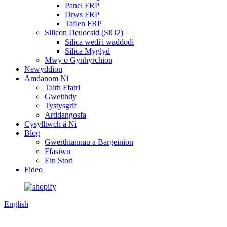
Panel FRP
Drws FRP
Taflen FRP
Silicon Deuocsid (SiO2)
Silica wedi'i waddodi
Silica Myglyd
Mwy o Gynhyrchion
Newyddion
Amdanom Ni
Taith Ffatri
Gweithdy
Tystysgrif
Arddangosfa
Cysylltwch â Ni
Blog
Gwerthiannau a Bargeinion
Ffasiwn
Ein Stori
Fideo
English