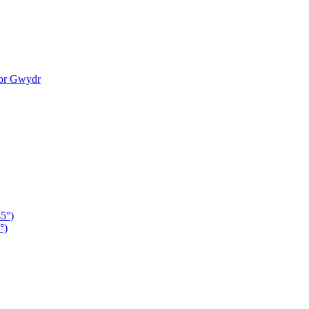
ibr Gwydr
45°)
°)