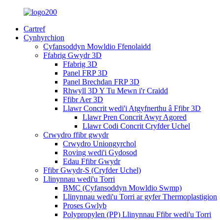
Cartref
Cynhyrchion
Cyfansoddyn Mowldio Ffenolaidd
Ffabrig Gwydr 3D
Ffabrig 3D
Panel FRP 3D
Panel Brechdan FRP 3D
Rhwyll 3D Y Tu Mewn i'r Craidd
Ffibr Aer 3D
Llawr Concrit wedi'i Atgyfnerthu â Ffibr 3D
Llawr Pren Concrit Awyr Agored
Llawr Codi Concrit Cryfder Uchel
Crwydro ffibr gwydr
Crwydro Uniongyrchol
Roving wedi'i Gydosod
Edau Ffibr Gwydr
Ffibr Gwydr-S (Cryfder Uchel)
Llinynnau wedi'u Torri
BMC (Cyfansoddyn Mowldio Swmp)
Llinynnau wedi'u Torri ar gyfer Thermoplastigion
Proses Gwlyb
Polypropylen (PP) Llinynnau Ffibr wedi'u Torri