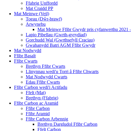
Ffabrig Unffordd
Mat Craidd PP
Mat Meinwe (Veil)
Toeau (Dŵr-brawf)
Arwynebu
Mat Meinwe Ffibr Gwydr pris cyfanwerthu 2021 
Lapio Pibellau (Gwrth-gyrydiad)
Gorchudd Wal (Gwrthsefyll Craciau)
Gwahanydd Batri AGM Ffibr Gwydr
Mat Nodwydd
Ffibr Basalt
Ffibr Cwarts
Brethyn Ffibr Cwarts
Llinynnau wedi'u Torri â Ffibr Chwarts
Mat Nodwydd Cwarts
Edau Ffibr Cwarts
Ffibr Carbon wedi'i Actifadu
Ffelt (Mat)
Brethyn (Ffabrig)
Ffibr Carbon ac Aramid
Ffibr Carbon
Ffibr Aramid
Ffibr Carbon Arbennig
Brethyn Dargludol Ffibr Carbon
Ffelt Carbon