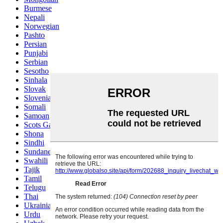
Burmese
Nepali
Norwegian
Pashto
Persian
Punjabi
Serbian
Sesotho
Sinhala
Slovak
Slovenian
Somali
Samoan
Scots Gaelic
Shona
Sindhi
Sundanese
Swahili
Tajik
Tamil
Telugu
Thai
Ukrainian
Urdu