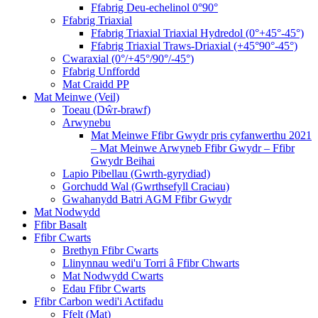
Ffabrig Deu-echelinol 0°90°
Ffabrig Triaxial
Ffabrig Triaxial Triaxial Hydredol (0°+45°-45°)
Ffabrig Triaxial Traws-Driaxial (+45°90°-45°)
Cwaraxial (0°/+45°/90°/-45°)
Ffabrig Unffordd
Mat Craidd PP
Mat Meinwe (Veil)
Toeau (Dŵr-brawf)
Arwynebu
Mat Meinwe Ffibr Gwydr pris cyfanwerthu 2021
– Mat Meinwe Arwyneb Ffibr Gwydr – Ffibr
Gwydr Beihai
Lapio Pibellau (Gwrth-gyrydiad)
Gorchudd Wal (Gwrthsefyll Craciau)
Gwahanydd Batri AGM Ffibr Gwydr
Mat Nodwydd
Ffibr Basalt
Ffibr Cwarts
Brethyn Ffibr Cwarts
Llinynnau wedi'u Torri â Ffibr Chwarts
Mat Nodwydd Cwarts
Edau Ffibr Cwarts
Ffibr Carbon wedi'i Actifadu
Ffelt (Mat)