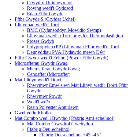
Crwydro Uniongyrchol
Roving wedi'i Gydosod
Edau Ffibr Gwydr
Ffibr Gwydr-S (Cryfder Uchel)
Llinynnau wedi'u Torri
BMC (Cyfansoddyn Mowldio Swmp)
Llinynnau wedi'u Torri ar gyfer Thermoplastigion
Proses Gwlyb
Polypropylen (PP) Llinynnau Ffibr wedi'u Torri
Deunyddiau PVA Hydawdd mewn Dŵr
Ffibr Gwydr wedi'i Felino (Powdr Ffibr Gwydr)
Microsfferau Gwydr Gwag
Microsfferau Gwydr Gwag
Cenosffer (Microsffer)
Mat Llinyn wedi'i Dorri
Rhwymwr Emwlsiwn Mat Llinyn wedi'i Dorri Ffibr
Gwydr
Rhwymwr Powdr
Wedi'i wnïo
Resin Polyester Annirlawn
Gwehyddu Rholio
Mat Combo wedi'i Bwytho (Ffabrig Aml-echelinol)
Mat Combo Crwydrol Gwehyddu
Ffabrig Deu-echelinol
Ffabrig Deu-echelinol +45°-45°