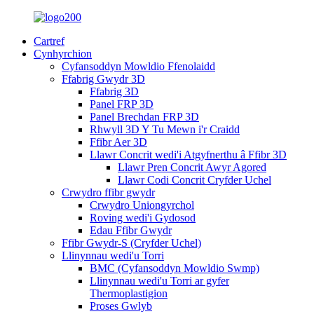
Cartref
Cynhyrchion
Cyfansoddyn Mowldio Ffenolaidd
Ffabrig Gwydr 3D
Ffabrig 3D
Panel FRP 3D
Panel Brechdan FRP 3D
Rhwyll 3D Y Tu Mewn i'r Craidd
Ffibr Aer 3D
Llawr Concrit wedi'i Atgyfnerthu â Ffibr 3D
Llawr Pren Concrit Awyr Agored
Llawr Codi Concrit Cryfder Uchel
Crwydro ffibr gwydr
Crwydro Uniongyrchol
Roving wedi'i Gydosod
Edau Ffibr Gwydr
Ffibr Gwydr-S (Cryfder Uchel)
Llinynnau wedi'u Torri
BMC (Cyfansoddyn Mowldio Swmp)
Llinynnau wedi'u Torri ar gyfer
Thermoplastigion
Proses Gwlyb