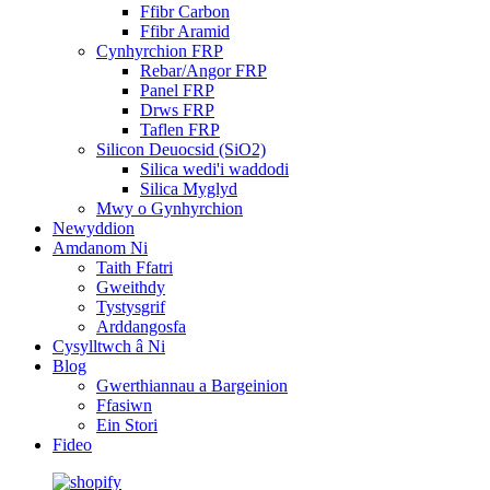
Ffibr Carbon
Ffibr Aramid
Cynhyrchion FRP
Rebar/Angor FRP
Panel FRP
Drws FRP
Taflen FRP
Silicon Deuocsid (SiO2)
Silica wedi'i waddodi
Silica Myglyd
Mwy o Gynhyrchion
Newyddion
Amdanom Ni
Taith Ffatri
Gweithdy
Tystysgrif
Arddangosfa
Cysylltwch â Ni
Blog
Gwerthiannau a Bargeinion
Ffasiwn
Ein Stori
Fideo