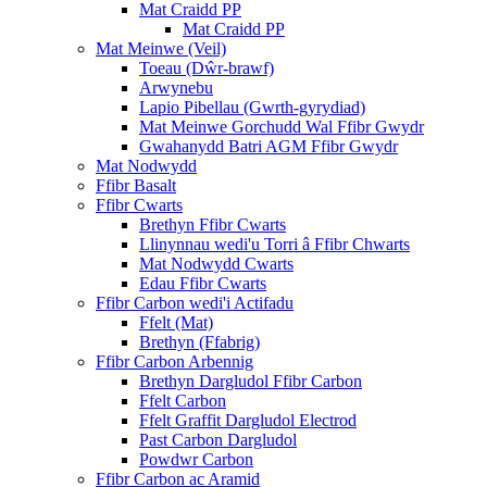
Mat Craidd PP
Mat Craidd PP
Mat Meinwe (Veil)
Toeau (Dŵr-brawf)
Arwynebu
Lapio Pibellau (Gwrth-gyrydiad)
Mat Meinwe Gorchudd Wal Ffibr Gwydr
Gwahanydd Batri AGM Ffibr Gwydr
Mat Nodwydd
Ffibr Basalt
Ffibr Cwarts
Brethyn Ffibr Cwarts
Llinynnau wedi'u Torri â Ffibr Chwarts
Mat Nodwydd Cwarts
Edau Ffibr Cwarts
Ffibr Carbon wedi'i Actifadu
Ffelt (Mat)
Brethyn (Ffabrig)
Ffibr Carbon Arbennig
Brethyn Dargludol Ffibr Carbon
Ffelt Carbon
Ffelt Graffit Dargludol Electrod
Past Carbon Dargludol
Powdwr Carbon
Ffibr Carbon ac Aramid