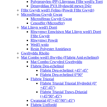
Polypropylen (PP) Llinynnau Ffibr wedi'u Torri
Deunyddiau PVA Hydawdd mewn Dŵr
Ffibr Gwydr wedi'i Felino (Powdr Ffibr Gwydr)
Microsfferau Gwydr Gwag
Microsfferau Gwydr Gwag
Cenosffer (Microsffer)
Mat Llinyn wedi'i Dorri
Rhwymwr Emwlsiwn Mat Llinyn wedi'i Dorri
Ffibr Gwydr
Rhwymwr Powdr
Wedi'i wnïo
Resin Polyester Annirlawn
Gwehyddu Rholio
Mat Combo wedi'i Bwytho (Ffabrig Aml-echelinol)
Mat Combo Crwydrol Gwehyddu
Ffabrig Deu-echelinol
Ffabrig Deu-echelinol +45°-45°
Ffabrig Deu-echelinol 0°90°
Ffabrig Triaxial
Ffabrig Triaxial Triaxial Hydredol (0°
+45°-45°)
Ffabrig Triaxial Traws-Driaxial
(+45°90°-45°)
Cwaraxial (0°/+45°/90°/-45°)
Ffabrig Unffordd