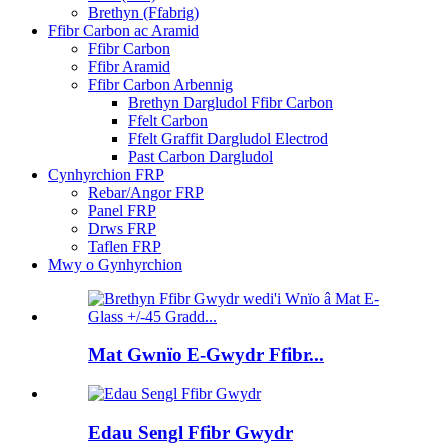
Brethyn (Ffabrig)
Ffibr Carbon ac Aramid
Ffibr Carbon
Ffibr Aramid
Ffibr Carbon Arbennig
Brethyn Dargludol Ffibr Carbon
Ffelt Carbon
Ffelt Graffit Dargludol Electrod
Past Carbon Dargludol
Cynhyrchion FRP
Rebar/Angor FRP
Panel FRP
Drws FRP
Taflen FRP
Mwy o Gynhyrchion
Mat Gwnïo E-Gwydr Ffibr...
Edau Sengl Ffibr Gwydr