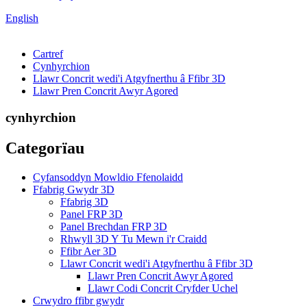
English
Cartref
Cynhyrchion
Llawr Concrit wedi'i Atgyfnerthu â Ffibr 3D
Llawr Pren Concrit Awyr Agored
cynhyrchion
Categorïau
Cyfansoddyn Mowldio Ffenolaidd
Ffabrig Gwydr 3D
Ffabrig 3D
Panel FRP 3D
Panel Brechdan FRP 3D
Rhwyll 3D Y Tu Mewn i'r Craidd
Ffibr Aer 3D
Llawr Concrit wedi'i Atgyfnerthu â Ffibr 3D
Llawr Pren Concrit Awyr Agored
Llawr Codi Concrit Cryfder Uchel
Crwydro ffibr gwydr