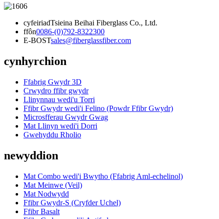
cyfeiriad
Tsieina Beihai Fiberglass Co., Ltd.
ffôn
0086-(0)792-8322300
E-BOST
sales@fiberglassfiber.com
cynhyrchion
Ffabrig Gwydr 3D
Crwydro ffibr gwydr
Llinynnau wedi'u Torri
Ffibr Gwydr wedi'i Felino (Powdr Ffibr Gwydr)
Microsfferau Gwydr Gwag
Mat Llinyn wedi'i Dorri
Gwehyddu Rholio
newyddion
Mat Combo wedi'i Bwytho (Ffabrig Aml-echelinol)
Mat Meinwe (Veil)
Mat Nodwydd
Ffibr Gwydr-S (Cryfder Uchel)
Ffibr Basalt