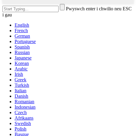
Pwyswch enter i chwilio neu ESC
i gau
English
French
German
Portuguese
Spanish
Russian
Japanese
Korean
Arabic
Irish
Greek
Turkish
Italian
Danish
Romanian
Indonesian
Czech
Afrikaans
Swedish
Polish
Basque