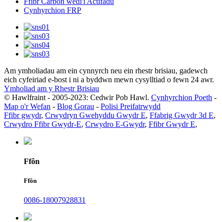
Ffibr Carbon wedi'i Actifadu
Cynhyrchion FRP
Am ymholiadau am ein cynnyrch neu ein rhestr brisiau, gadewch
eich cyfeiriad e-bost i ni a byddwn mewn cysylltiad o fewn 24 awr.
Ymholiad am y Rhestr Brisiau
© Hawlfraint - 2005-2023: Cedwir Pob Hawl.
Cynhyrchion Poeth
-
Map o'r Wefan
-
Blog Gorau
-
Polisi Preifatrwydd
Ffibr gwydr
,
Crwydryn Gwehyddu Gwydr E
,
Ffabrig Gwydr 3d E
,
Crwydro Ffibr Gwydr-E
,
Crwydro E-Gwydr
,
Ffibr Gwydr E
,
Ffôn
Ffôn
0086-18007928831