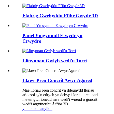
Ffabrig Gwehyddu Ffibr Gwydr 3D
Panel Ymgynnull E-wydr yn
Crwydro
Llinynnau Gwlyb wedi'u Torri
Llawr Pren Concrit Awyr Agored
Mae lloriau pren concrit yn ddeunydd lloriau
arloesol sy'n edrych yn debyg i loriau pren ond
mewn gwirionedd mae wedi'i wneud o goncrit
wedi'i atgyfnerthu â ffibr 3D.
ymholiad
manylion